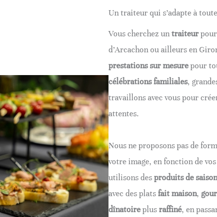
Un traiteur qui s’adapte à toute
Vous cherchez un
traiteur
pour
d’Arcachon ou ailleurs en Giro
prestations sur mesure
pour to
célébrations
familiales
, grande
travaillons avec vous pour cré
attentes.
Nous ne proposons pas de form
votre image, en fonction de vos
utilisons des
produits de saiso
avec des plats
fait maison
,
gou
dînatoire
plus
raffiné
, en passa