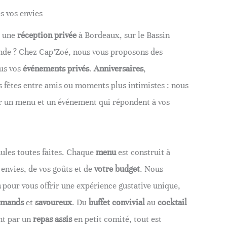
s vos envies
 une
réception privée
à Bordeaux, sur le Bassin
nde ? Chez Cap’Zoé, nous vous proposons des
us vos
événements privés
.
Anniversaires
,
s fêtes entre amis ou moments plus intimistes : nous
er un menu et un événement qui répondent à vos
ules toutes faites. Chaque
menu
est construit à
 envies, de vos goûts et de
votre budget
. Nous
n
pour vous offrir une expérience gustative unique,
rmands
et
savoureux
. Du
buffet
convivial
au
cocktail
nt par un
repas assis
en petit comité, tout est