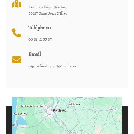
24 allées Isaac Newton
33127 Saint Jean D'Illac
Téléphone
06 81 12 55 87
Email
capzoefoodbyme@gmail.com