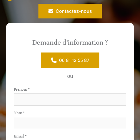
Contactez-nous
Demande d’information ?
06 81 12 55 87
ou
Formulaire
Prénom
*
simple
avec
Nom
*
téléphone
Email
*