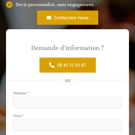
Devis personnalisé, sans engagement.
Contactez-nous
Demande d’information ?
06 81 12 55 87
ou
Formulaire
Prénom
*
simple
avec
Nom
*
téléphone