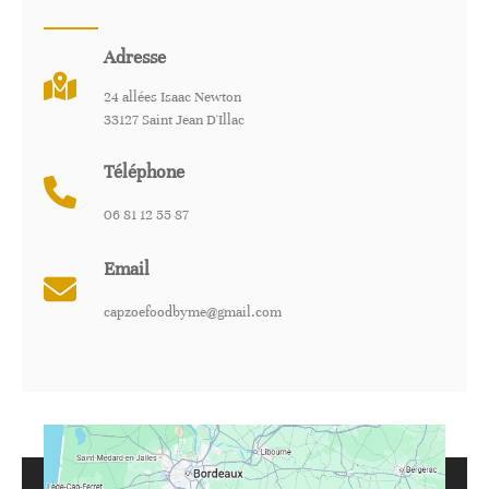
Adresse
24 allées Isaac Newton
33127 Saint Jean D'Illac
Téléphone
06 81 12 55 87
Email
capzoefoodbyme@gmail.com