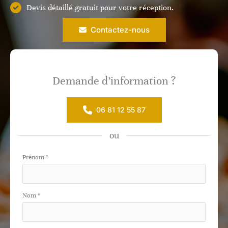
Devis détaillé gratuit pour votre réception.
Contactez-nous
Demande d’information ?
06 81 12 55 87
ou
Formulaire
Prénom
*
simple
avec
Nom
*
téléphone